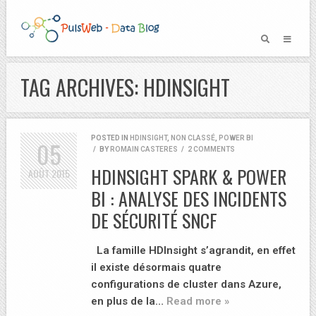
TAG ARCHIVES: HDINSIGHT
POSTED IN
HDINSIGHT
,
NON CLASSÉ
,
POWER BI
05
/
BY
ROMAIN CASTERES
/
2 COMMENTS
HDINSIGHT SPARK & POWER
AOÛT
2015
BI : ANALYSE DES INCIDENTS
DE SÉCURITÉ SNCF
La famille HDInsight s’agrandit, en effet
il existe désormais quatre
configurations de cluster dans Azure,
en plus de la…
Read more »