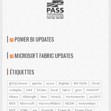
POWER BI UPDATES
MICROSOFT FABRIC UPDATES
ÉTIQUETTES
@SQLServer
apache
azure
BigData
BIG DATA
Cloud
codeplex
DAX
DCube
Excel
fabric
guss
HADOOP
HBase
HDInsight
hive
HiveQL
Hortonworks
jss2012
MDX
Microsoft
microsoftfabric
MSDN
mstechdays
MVP
ODBC
pig
PowerBI
Power Bi
Power Pivot