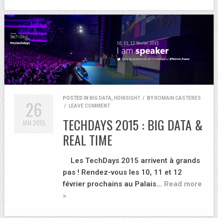
POSTED IN
BIG DATA
,
HDINSIGHT
/
BY
ROMAIN CASTERES
26
/
LEAVE COMMENT
TECHDAYS 2015 : BIG DATA &
JAN
2015
REAL TIME
Les TechDays 2015 arrivent à grands
pas ! Rendez-vous les 10, 11 et 12
février prochains au Palais…
Read more
»