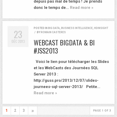
depuis pas mal de temps ! Je prends
donc le temps de…
Read more »
POSTED IN
BIG DATA
,
BUSINESS INTELLIGENCE
,
HDINSIGHT
23
/
BY
ROMAIN CASTERES
WEBCAST BIGDATA & BI
DÉC
2013
#JSS2013
Voici le lien pour télécharger les Slides
et les WebCasts des Journées SQL
Server 2013 :
http://guss.pro/2013/12/07/slides-
journees-sql-server-2013/ Petite…
Read more »
»
1
2
3
PAGE 1 OF 3