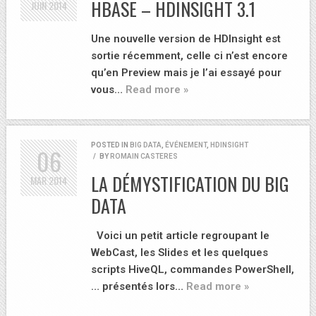
HBASE – HDINSIGHT 3.1
JUIN
2014
Une nouvelle version de HDInsight est
sortie récemment, celle ci n’est encore
qu’en Preview mais je l’ai essayé pour
vous…
Read more »
POSTED IN
BIG DATA
,
ÉVÉNEMENT
,
HDINSIGHT
06
/
BY
ROMAIN CASTERES
LA DÉMYSTIFICATION DU BIG
MAR
2014
DATA
Voici un petit article regroupant le
WebCast, les Slides et les quelques
scripts HiveQL, commandes PowerShell,
… présentés lors…
Read more »