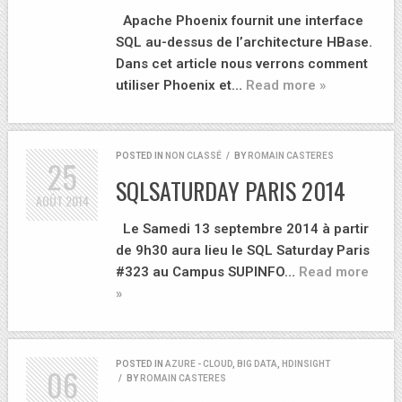
Apache Phoenix fournit une interface
SQL au-dessus de l’architecture HBase.
Dans cet article nous verrons comment
utiliser Phoenix et…
Read more »
POSTED IN
NON CLASSÉ
/
BY
ROMAIN CASTERES
25
SQLSATURDAY PARIS 2014
AOÛT
2014
Le Samedi 13 septembre 2014 à partir
de 9h30 aura lieu le SQL Saturday Paris
#323 au Campus SUPINFO…
Read more
»
POSTED IN
AZURE - CLOUD
,
BIG DATA
,
HDINSIGHT
06
/
BY
ROMAIN CASTERES