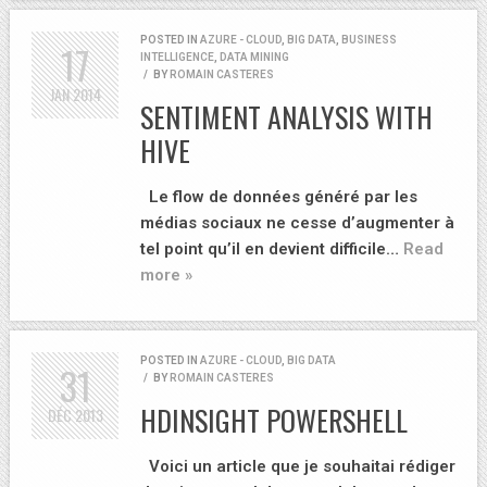
POSTED IN
AZURE - CLOUD
,
BIG DATA
,
BUSINESS
17
INTELLIGENCE
,
DATA MINING
/
BY
ROMAIN CASTERES
JAN
2014
SENTIMENT ANALYSIS WITH
HIVE
Le flow de données généré par les
médias sociaux ne cesse d’augmenter à
tel point qu’il en devient difficile…
Read
more »
POSTED IN
AZURE - CLOUD
,
BIG DATA
31
/
BY
ROMAIN CASTERES
HDINSIGHT POWERSHELL
DÉC
2013
Voici un article que je souhaitai rédiger