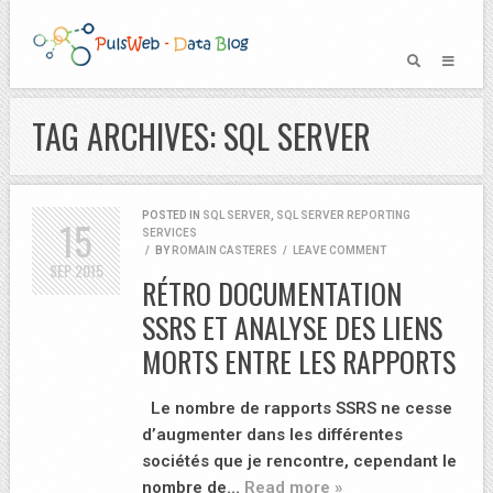
TAG ARCHIVES: SQL SERVER
POSTED IN
SQL SERVER
,
SQL SERVER REPORTING
15
SERVICES
/
BY
ROMAIN CASTERES
/
LEAVE COMMENT
SEP
2015
RÉTRO DOCUMENTATION
SSRS ET ANALYSE DES LIENS
MORTS ENTRE LES RAPPORTS
Le nombre de rapports SSRS ne cesse
d’augmenter dans les différentes
sociétés que je rencontre, cependant le
nombre de…
Read more »