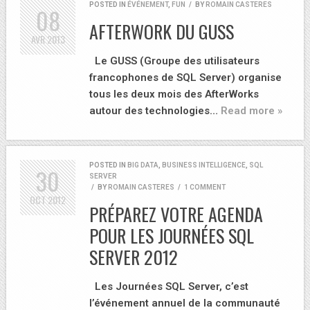
POSTED IN
ÉVÉNEMENT
,
FUN
/
BY
ROMAIN CASTERES
08
AFTERWORK DU GUSS
AVR
2013
Le GUSS (Groupe des utilisateurs
francophones de SQL Server) organise
tous les deux mois des AfterWorks
autour des technologies…
Read more »
POSTED IN
BIG DATA
,
BUSINESS INTELLIGENCE
,
SQL
30
SERVER
/
BY
ROMAIN CASTERES
/
1 COMMENT
OCT
2012
PRÉPAREZ VOTRE AGENDA
POUR LES JOURNÉES SQL
SERVER 2012
Les Journées SQL Server, c’est
l’événement annuel de la communauté