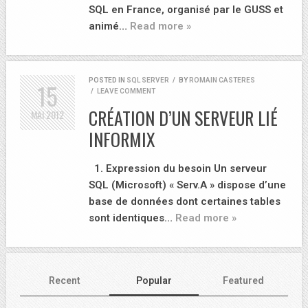
SQL en France, organisé par le GUSS et
animé…
Read more »
POSTED IN
SQL SERVER
/
BY
ROMAIN CASTERES
15
/
LEAVE COMMENT
CRÉATION D’UN SERVEUR LIÉ
MAI
2012
INFORMIX
1. Expression du besoin Un serveur
SQL (Microsoft) « Serv.A » dispose d’une
base de données dont certaines tables
sont identiques…
Read more »
Recent
Popular
Featured