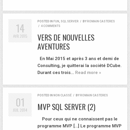
POSTED IN
FUN
,
SQL SERVER
/
BY
ROMAIN CASTERES
14
/
4 COMMENTS
VERS DE NOUVELLES
AVR
2015
AVENTURES
En Mai 2015 et après 3 ans et demi de
Consulting, je quitterai la société DCube.
Durant ces trois…
Read more »
POSTED IN
NON CLASSÉ
/
BY
ROMAIN CASTERES
01
MVP SQL SERVER (2)
JUIL
2014
Pour ceux qui ne connaissent pas le
programme MVP […] Le programme MVP