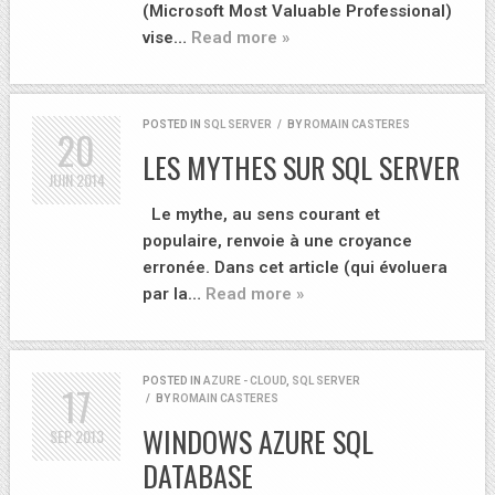
(Microsoft Most Valuable Professional)
vise…
Read more »
POSTED IN
SQL SERVER
/
BY
ROMAIN CASTERES
20
LES MYTHES SUR SQL SERVER
JUIN
2014
Le mythe, au sens courant et
populaire, renvoie à une croyance
erronée. Dans cet article (qui évoluera
par la…
Read more »
POSTED IN
AZURE - CLOUD
,
SQL SERVER
17
/
BY
ROMAIN CASTERES
WINDOWS AZURE SQL
SEP
2013
DATABASE