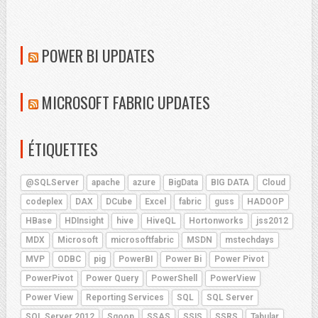
POWER BI UPDATES
MICROSOFT FABRIC UPDATES
ÉTIQUETTES
@SQLServer
apache
azure
BigData
BIG DATA
Cloud
codeplex
DAX
DCube
Excel
fabric
guss
HADOOP
HBase
HDInsight
hive
HiveQL
Hortonworks
jss2012
MDX
Microsoft
microsoftfabric
MSDN
mstechdays
MVP
ODBC
pig
PowerBI
Power Bi
Power Pivot
PowerPivot
Power Query
PowerShell
PowerView
Power View
Reporting Services
SQL
SQL Server
SQL Server 2012
Sqoop
SSAS
SSIS
SSRS
Tabular