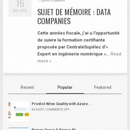
16
/
LEAVE COMMENT
SUJET DE MÉMOIRE : DATA
MAI
2019
COMPANIES
Cette années fiscale, j’ai u l’opportunité
de suivre la formation certifiante
proposée par CentraleSupélec d’«
Expert en ingénierie numérique »…
Read
more »
Recent
Popular
Featured
Predict Wine Quality with Azure...
03 AOÛT / COMMENTS OFF
Power Query & Power BI