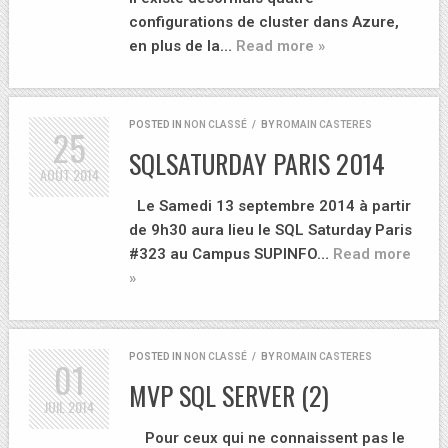
configurations de cluster dans Azure,
en plus de la…
Read more »
POSTED IN
NON CLASSÉ
/
BY
ROMAIN CASTERES
25
SQLSATURDAY PARIS 2014
AOÛT
2014
Le Samedi 13 septembre 2014 à partir
de 9h30 aura lieu le SQL Saturday Paris
#323 au Campus SUPINFO…
Read more
»
POSTED IN
NON CLASSÉ
/
BY
ROMAIN CASTERES
01
MVP SQL SERVER (2)
JUIL
2014
Pour ceux qui ne connaissent pas le