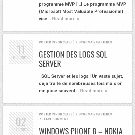
programme MVP […] Le programme MVP
(Microsoft Most Valuable Professional)
vise…
Read more »
POSTED IN
NON CLASSÉ
/
BY
ROMAIN CASTERES
11
GESTION DES LOGS SQL
OCT
2013
SERVER
SQL Server et les logs ! Un vaste sujet,
déjà traité de nombreuses fois mais on
me pose souvent…
Read more »
POSTED IN
NON CLASSÉ
/
BY
ROMAIN CASTERES
02
/
LEAVE COMMENT
WINDOWS PHONE 8 – NOKIA
DÉC
2012