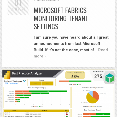
01
MICROSOFT FABRICS
JUIN
2023
MONITORING TENANT
SETTINGS
I am sure you have heard about all great
announcements from last Microsoft
Build. If it’s not the case, most of…
Read
more »