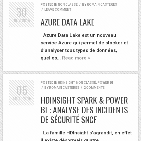
POSTED IN
NON CLASSÉ
/
BY
ROMAIN CASTERES
30
/
LEAVE COMMENT
AZURE DATA LAKE
NOV
2015
Azure Data Lake est un nouveau
service Azure qui permet de stocker et
d’analyser tous types de données,
quelles…
Read more »
POSTED IN
HDINSIGHT
,
NON CLASSÉ
,
POWER BI
05
/
BY
ROMAIN CASTERES
/
2 COMMENTS
HDINSIGHT SPARK & POWER
AOÛT
2015
BI : ANALYSE DES INCIDENTS
DE SÉCURITÉ SNCF
La famille HDInsight s’agrandit, en effet
il existe désormais quatre