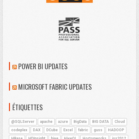
POWER BI UPDATES
MICROSOFT FABRIC UPDATES
ÉTIQUETTES
@SQLServer
apache
azure
BigData
BIG DATA
Cloud
codeplex
DAX
DCube
Excel
fabric
guss
HADOOP
HBase
HDInsight
hive
HiveQL
Hortonworks
jss2012