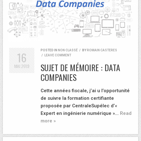
POSTED IN
NON CLASSÉ
/
BY
ROMAIN CASTERES
16
/
LEAVE COMMENT
SUJET DE MÉMOIRE : DATA
MAI
2019
COMPANIES
Cette années fiscale, j’ai u l’opportunité
de suivre la formation certifiante
proposée par CentraleSupélec d’«
Expert en ingénierie numérique »…
Read
more »