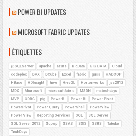
POWER BI UPDATES
MICROSOFT FABRIC UPDATES
ÉTIQUETTES
@SQLServer
apache
azure
BigData
BIG DATA
Cloud
codeplex
DAX
DCube
Excel
fabric
guss
HADOOP
HBase
HDInsight
hive
HiveQL
Hortonworks
jss2012
MDX
Microsoft
microsoftfabric
MSDN
mstechdays
MVP
ODBC
pig
PowerBI
Power Bi
Power Pivot
PowerPivot
Power Query
PowerShell
PowerView
Power View
Reporting Services
SQL
SQL Server
SQL Server 2012
Sqoop
SSAS
SSIS
SSRS
Tabular
TechDays