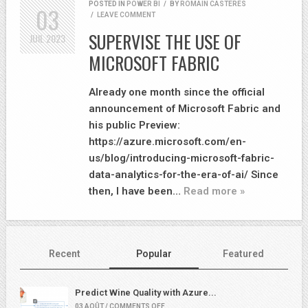
POSTED IN
POWER BI
/
BY
ROMAIN CASTERES
03
/
LEAVE COMMENT
SUPERVISE THE USE OF
JUIL
2023
MICROSOFT FABRIC
Already one month since the official
announcement of Microsoft Fabric and
his public Preview:
https://azure.microsoft.com/en-
us/blog/introducing-microsoft-fabric-
data-analytics-for-the-era-of-ai/ Since
then, I have been…
Read more »
Recent
Popular
Featured
Predict Wine Quality with Azure...
03 AOÛT / COMMENTS OFF