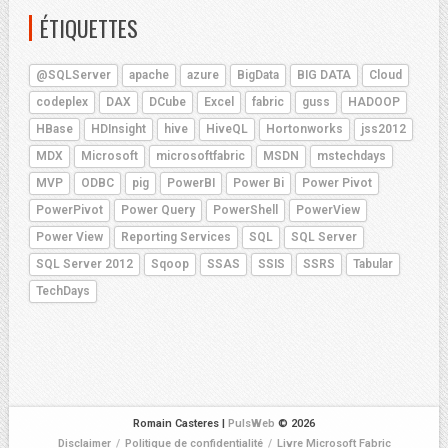
ÉTIQUETTES
@SQLServer
apache
azure
BigData
BIG DATA
Cloud
codeplex
DAX
DCube
Excel
fabric
guss
HADOOP
HBase
HDInsight
hive
HiveQL
Hortonworks
jss2012
MDX
Microsoft
microsoftfabric
MSDN
mstechdays
MVP
ODBC
pig
PowerBI
Power Bi
Power Pivot
PowerPivot
Power Query
PowerShell
PowerView
Power View
Reporting Services
SQL
SQL Server
SQL Server 2012
Sqoop
SSAS
SSIS
SSRS
Tabular
TechDays
Romain Casteres |
PulsWeb
© 2026
Disclaimer
/
Politique de confidentialité
/
Livre Microsoft Fabric