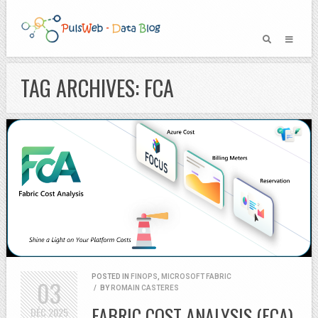
TAG ARCHIVES: FCA
POSTED IN
FINOPS
,
MICROSOFT FABRIC
03
/
BY
ROMAIN CASTERES
FABRIC COST ANALYSIS (FCA)
DÉC
2025