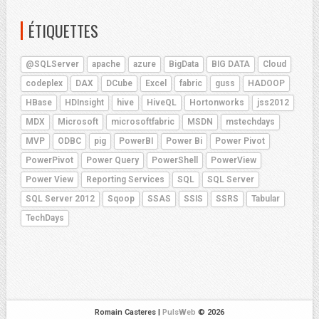
ÉTIQUETTES
@SQLServer
apache
azure
BigData
BIG DATA
Cloud
codeplex
DAX
DCube
Excel
fabric
guss
HADOOP
HBase
HDInsight
hive
HiveQL
Hortonworks
jss2012
MDX
Microsoft
microsoftfabric
MSDN
mstechdays
MVP
ODBC
pig
PowerBI
Power Bi
Power Pivot
PowerPivot
Power Query
PowerShell
PowerView
Power View
Reporting Services
SQL
SQL Server
SQL Server 2012
Sqoop
SSAS
SSIS
SSRS
Tabular
TechDays
Romain Casteres |
PulsWeb
© 2026