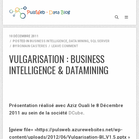
10 DÉCEMBRE 2011
/
POSTED IN
BUSINESS INTELLIGENCE
,
DATA MINING
,
SQL SERVER
/
BY
ROMAIN CASTERES
/
LEAVE COMMENT
VULGARISATION : BUSINESS
INTELLIGENCE & DATAMINING
Présentation réalisé avec Aziz Ouali le 8 Décembre
2011 au sein de la société
DCube
.
[gview file= »https://pulsweb.azurewebsites.net/wp-
content/uploads/2012/06/Vulgarisation-BI_V1.5.pptx »