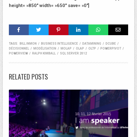
height= »850″ width= »650″ save= »0″]
TAGS:
BILL INMON
/
BUSINESS INTELLIGENCE
/
DATAMINING
/
DCUBE
/
DÉCISIONNEL
/
MODÉLISATION
/
MOLAP
/
OLAP
/
OLTP
/
POWERPIVOT
/
POWERVIEW
/
RALPH KIMBALL
/
SQL SERVER 2012
RELATED POSTS